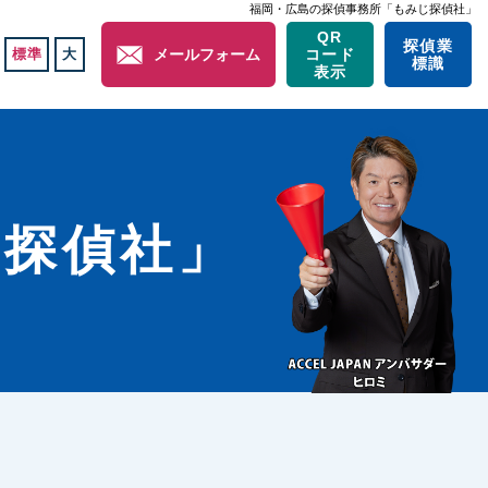
福岡・広島の探偵事務所「もみじ探偵社」
QR
探偵業
標準
大
メールフォーム
コード
標識
表示
じ探偵社」