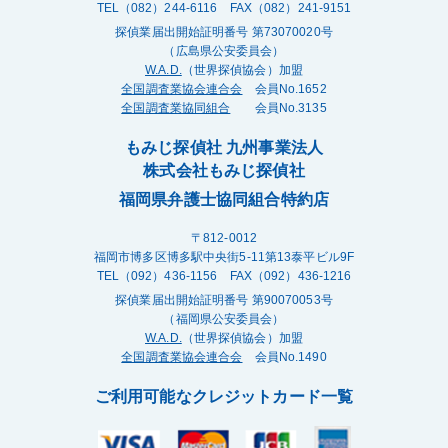
TEL（082）244-6116 FAX（082）241-9151
探偵業届出開始証明番号 第73070020号
（広島県公安委員会）
W.A.D.
（世界探偵協会）加盟
全国調査業協会連合会
会員No.1652
全国調査業協同組合
会員No.3135
もみじ探偵社 九州事業法人
株式会社もみじ探偵社
福岡県弁護士協同組合特約店
〒812-0012
福岡市博多区博多駅中央街5-11第13泰平ビル9F
TEL（092）436-1156 FAX（092）436-1216
探偵業届出開始証明番号 第90070053号
（福岡県公安委員会）
W.A.D.
（世界探偵協会）加盟
全国調査業協会連合会
会員No.1490
ご利用可能なクレジットカード一覧