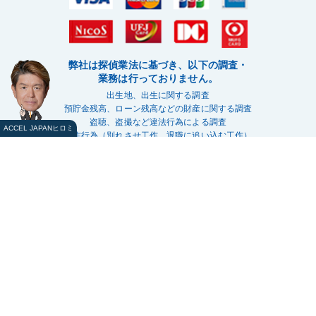
弊社は探偵業法に基づき、以下の調査・
業務は行っておりません。
出生地、出生に関する調査
預貯金残高、ローン残高などの財産に関する調査
盗聴、盗撮など違法行為による調査
ACCEL JAPANヒロミ
工作行為（別れさせ工作、退職に追い込む工作）
探偵業標識
メールフォーム
LINEで相談する
電話をかける
©2000-2024 福岡の探偵事務所
「もみじ探偵社」
All Rights Reserved.