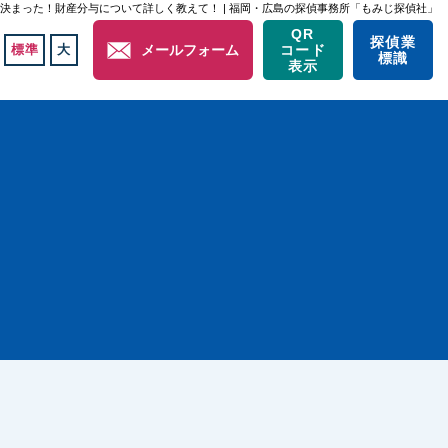
決まった！財産分与について詳しく教えて！ | 福岡・広島の探偵事務所「もみじ探偵社」
QR
探偵業
標準
大
メールフォーム
コード
標識
表示