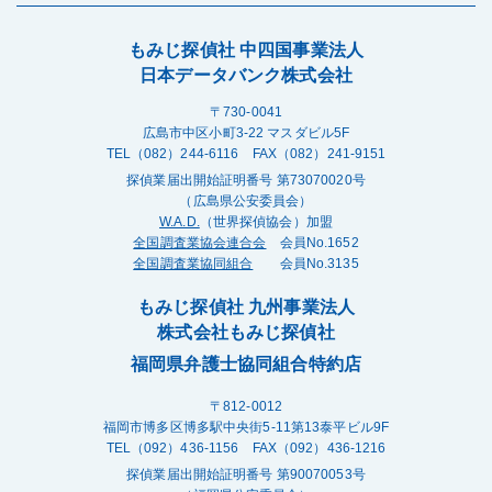
もみじ探偵社 中四国事業法人
日本データバンク株式会社
〒730-0041
広島市中区小町3-22 マスダビル5F
TEL（082）244-6116 FAX（082）241-9151
探偵業届出開始証明番号 第73070020号
（広島県公安委員会）
W.A.D.
（世界探偵協会）加盟
全国調査業協会連合会
会員No.1652
全国調査業協同組合
会員No.3135
もみじ探偵社 九州事業法人
株式会社もみじ探偵社
福岡県弁護士協同組合特約店
〒812-0012
福岡市博多区博多駅中央街5-11第13泰平ビル9F
TEL（092）436-1156 FAX（092）436-1216
探偵業届出開始証明番号 第90070053号