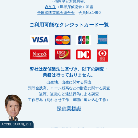
（福岡県公安委員会）
W.A.D.
（世界探偵協会）加盟
全国調査業協会連合会
会員No.1490
ご利用可能なクレジットカード一覧
弊社は探偵業法に基づき、以下の調査・
業務は行っておりません。
出生地、出生に関する調査
預貯金残高、ローン残高などの財産に関する調査
盗聴、盗撮など違法行為による調査
工作行為（別れさせ工作、退職に追い込む工作）
探偵業標識
ACCEL JAPANヒロミ
©2000-2024 福岡の探偵事務所
「もみじ探偵社」
All Rights Reserved.
メールフォーム
LINEで相談する