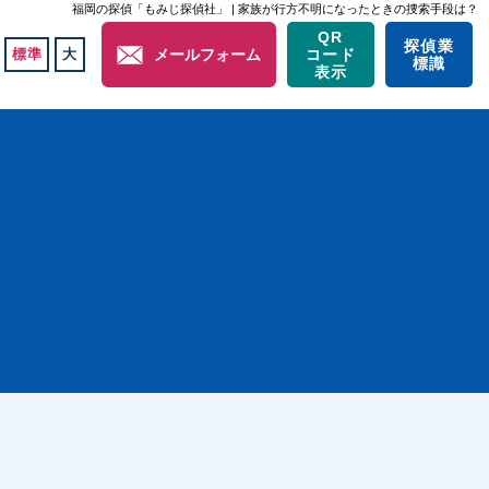
福岡の探偵「もみじ探偵社」 | 家族が行方不明になったときの捜索手段は？
QR
探偵業
標準
大
メールフォーム
コード
標識
表示