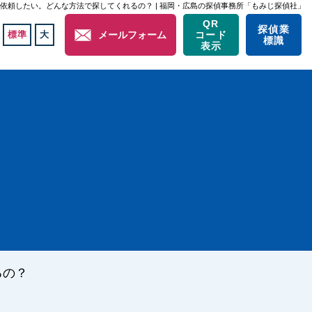
依頼したい。どんな方法で探してくれるの？ | 福岡・広島の探偵事務所「もみじ探偵社」
QR
探偵業
標準
大
メールフォーム
コード
標識
表示
るの？