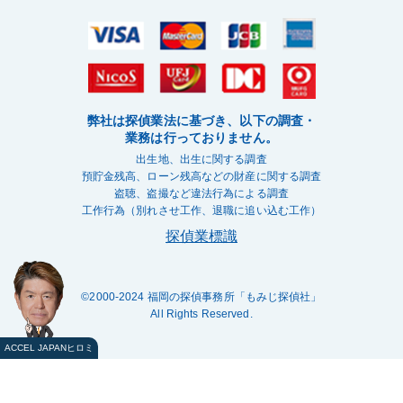
弊社は探偵業法に基づき、以下の調査・
業務は行っておりません。
出生地、出生に関する調査
預貯金残高、ローン残高などの財産に関する調査
盗聴、盗撮など違法行為による調査
工作行為（別れさせ工作、退職に追い込む工作）
探偵業標識
©2000-2024 福岡の探偵事務所
「もみじ探偵社」
All Rights Reserved.
ACCEL JAPANヒロミ
メールフォーム
LINEで相談する